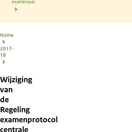
examenjaar
Home
Kruimelpad
2017-
18
Wijziging
van
de
Regeling
examenprotocol
centrale