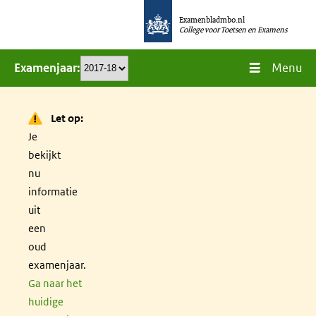
Overslaan
Examenbladmbo.nl
en
College voor Toetsen en Examens
naar
Menu
Examenjaar
de
inhoud
gaan
Let op:
Je
bekijkt
nu
informatie
uit
een
oud
examenjaar.
Ga naar het
huidige