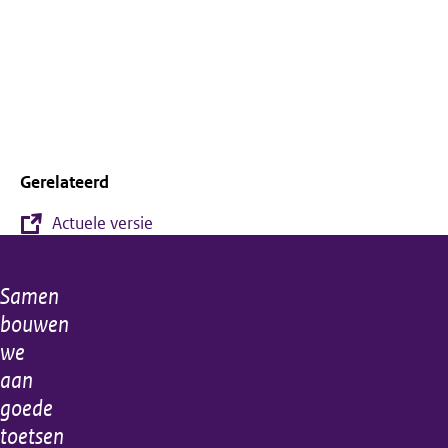
Gerelateerd
Actuele versie
Samen
Algemene
bouwen
informatie
we
aan
goede
toetsen