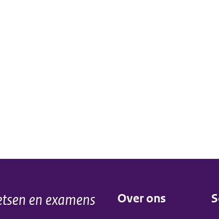
tsen en examens
Over ons
S
(menu)
(