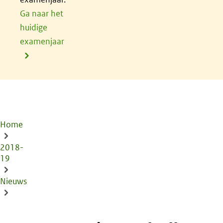
Ga naar het
huidige
examenjaar
Home
Kruimelpad
2018-
19
Nieuws