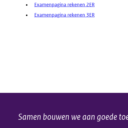
Examenpagina rekenen 2ER
Examenpagina rekenen 3ER
Samen bouwen we aan goede toe
Algemene