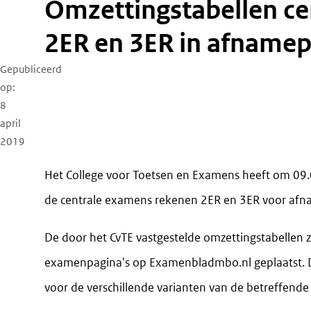
Omzettingstabellen centrale examens rekenen
2ER en 3ER in afnamep
Gepubliceerd
op
8
april
2019
Het College voor Toetsen en Examens heeft om 09.00
de centrale examens rekenen 2ER en 3ER voor afn
De door het CvTE vastgestelde omzettingstabellen 
examenpagina's op Examenbladmbo.nl geplaatst. 
voor de verschillende varianten van de betreffend