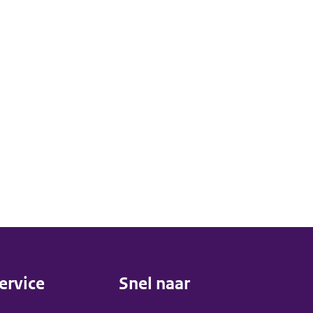
ervice
Snel naar
menu)
(menu)