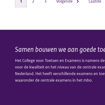
Pagina
1
Pagina
2
Pagina
3
Volgende
Volgende
Laatste
Laatste
bij
Paginering
toetsen
centrale
pagina
pagina
van
examinering
het
mbo
centraal
(2015)
examen
Samen bouwen we aan goede toe
Algemene
mbo
Het College voor Toetsen en Examens is namens de
informatie
voor de kwaliteit en het niveau van de centrale ex
Nederland. Het heeft verschillende examens en toe
waaronder de centrale examens in het mbo.