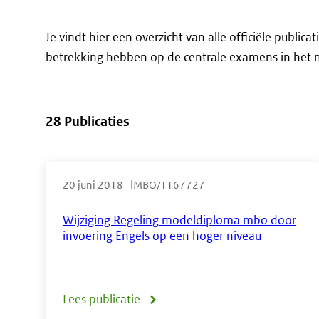
Je vindt hier een overzicht van alle officiële public
betrekking hebben op de centrale examens in het 
28 Publicaties
Direct
naar
20 juni 2018
MBO/1167727
de
Wijziging Regeling modeldiploma mbo door
resultaten
invoering Engels op een hoger niveau
Lees publicatie
over