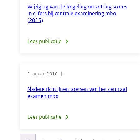
centrale
Wijziging van de Regeling omzetting scores
in cijfers bij centrale examinering mbo
examinering
(2015)
mbo
2015
Lees publicatie
over
Wijziging
van
1 januari 2010
-
de
Regeling
Nadere richtlijnen toetsen van het centraal
examen mbo
omzetting
scores
Lees publicatie
over
in
Nadere
cijfers
richtlijnen