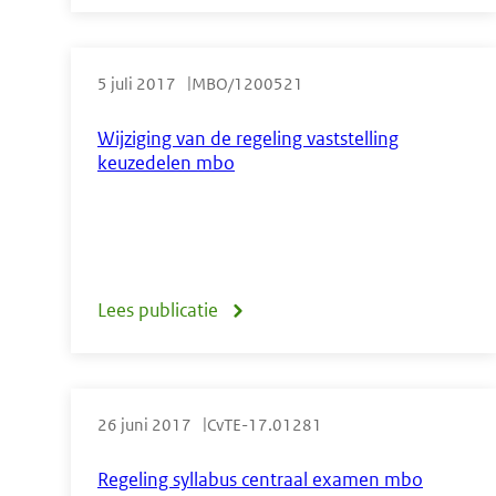
Wijziging
Regeling
5 juli 2017
MBO/1200521
modeldiploma
mbo
Wijziging van de regeling vaststelling
keuzedelen mbo
door
invoering
Engels
op
Lees publicatie
over
een
Wijziging
hoger
van
niveau
26 juni 2017
CvTE-17.01281
de
regeling
Regeling syllabus centraal examen mbo