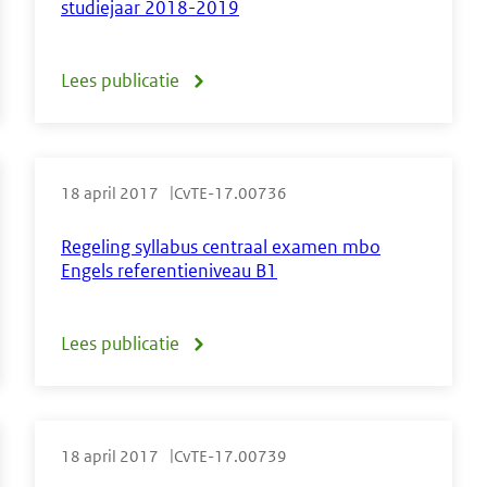
studiejaar 2018-2019
2017,
houdende
Lees publicatie
over
wijziging
Tijdvakken
van
centrale
de
18 april 2017
CvTE-17.00736
examinering
regels
mbo,
Regeling syllabus centraal examen mbo
omtrent
Engels referentieniveau B1
studiejaar
het
2018-
generiek
Lees publicatie
over
2019
examenonderdeel
Regeling
Engels
syllabus
voor
18 april 2017
CvTE-17.00739
centraal
de