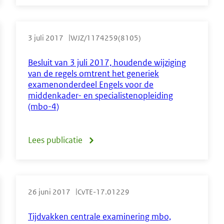
Wijziging
van
3 juli 2017
WJZ/1174259(8105)
de
Regeling
Besluit van 3 juli 2017, houdende wijziging
van de regels omtrent het generiek
vaststelling
examenonderdeel Engels voor de
syllabus
middenkader- en specialistenopleiding
(mbo-4)
centraal
examen
Lees publicatie
over
mbo
Besluit
Nederlandse
van
taal
26 juni 2017
CvTE-17.01229
3
referentieniveau
juli
Tijdvakken centrale examinering mbo,
3F