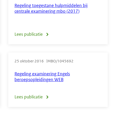
examen
Regeling toegestane hulpmiddelen bij
middenkader-
centrale examinering mbo (2017)
mbo
en
Engels
specialistenopleiding
referentieniveau
Lees publicatie
over
(mbo-
B1
Regeling
4)
toegestane
25 oktober 2016
MBO/1045692
hulpmiddelen
bij
Regeling examinering Engels
beroepsopleidingen WEB
centrale
examinering
Lees publicatie
over
mbo
Regeling
(2017)
examinering