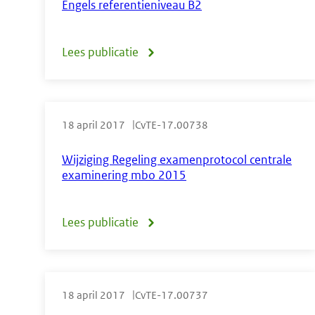
Engels referentieniveau B2
vaststelling
keuzedelen
Lees publicatie
over
mbo
Regeling
syllabus
18 april 2017
CvTE-17.00738
centraal
examen
Wijziging Regeling examenprotocol centrale
examinering mbo 2015
mbo
Engels
Lees publicatie
over
referentieniveau
Wijziging
B2
Regeling
18 april 2017
CvTE-17.00737
examenprotocol