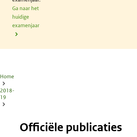
Ga naar het
huidige
examenjaar
Home
Kruimelpad
2018-
19
Officiële publicaties