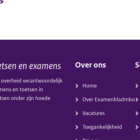
Engels
beroepsopleidingen
WEB
tsen en examens
Over ons
S
(menu)
(
 overheid verantwoordelijk
Home
amens en toetsen in
tsen onder zijn hoede
Over Examenbladmbo
Vacatures
Toegankelijkheid