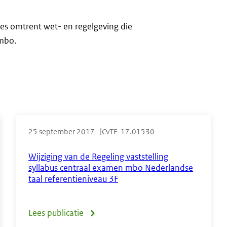
aties omtrent wet- en regelgeving die
mbo.
25 september 2017
CvTE-17.01530
Wijziging van de Regeling vaststelling
syllabus centraal examen mbo Nederlandse
taal referentieniveau 3F
Lees publicatie
over