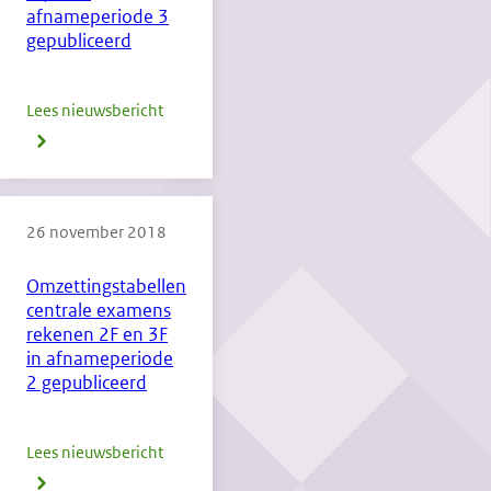
afnameperiode 3
in
gepubliceerd
afnameperiode
4
Lees nieuwsbericht
over
gepubliceerd
Omzettingstabellen
centrale
examens
26 november 2018
Nederlandse
taal
Omzettingstabellen
3F
centrale examens
en
rekenen 2F en 3F
rekenen
in afnameperiode
2 gepubliceerd
2F/3F
in
afnameperiode
Lees nieuwsbericht
over
3
Omzettingstabellen