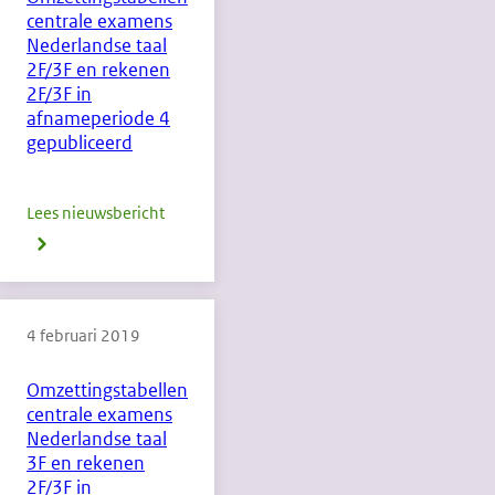
2F/3F
centrale examens
en
Nederlandse taal
rekenen
2F/3F en rekenen
2F/3F in
2F/3F
afnameperiode 4
in
gepubliceerd
afnameperiode
5
Lees nieuwsbericht
over
gepubliceerd
Omzettingstabellen
centrale
examens
4 februari 2019
Nederlandse
taal
Omzettingstabellen
2F/3F
centrale examens
en
Nederlandse taal
rekenen
3F en rekenen
2F/3F in
2F/3F