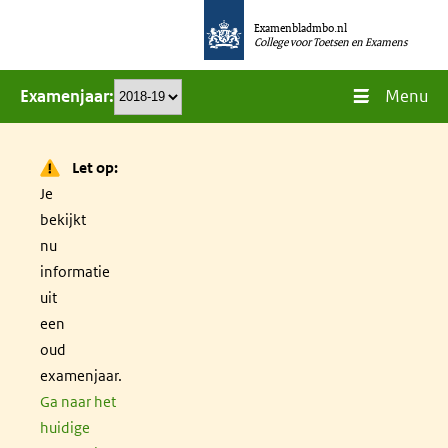
Overslaan
Examenbladmbo.nl
en
College voor Toetsen en Examens
naar
Menu
Examenjaar
de
inhoud
gaan
Let op:
Je
bekijkt
nu
informatie
uit
een
oud
examenjaar.
Ga naar het
huidige