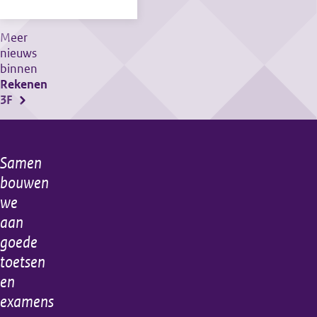
gepubliceerd
centrale
examens
Meer
nieuws
rekenen
binnen
2F
Rekenen
en
3F
3F
in
afnameperiode
Samen
Algemene
2
bouwen
informatie
gepubliceerd
we
aan
goede
toetsen
en
examens