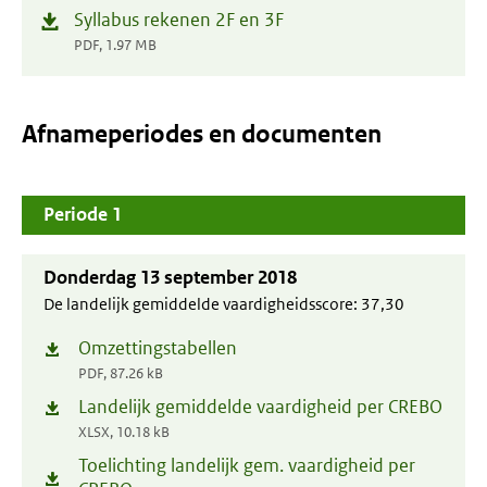
(opent
Syllabus rekenen 2F en 3F
in
PDF, 1.97 MB
nieuw
venster)
Afnameperiodes en documenten
Periode 1
Donderdag 13 september 2018
De landelijk gemiddelde vaardigheidsscore:
37,30
Omzettingstabellen
(opent
PDF, 87.26 kB
in
Landelijk gemiddelde vaardigheid per CREBO
(opent
nieuw
XLSX, 10.18 kB
in
venster)
Toelichting landelijk gem. vaardigheid per
(opent
nieuw