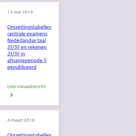
13 mei 2019
Omzettingstabellen
centrale examens
Nederlandse taal
2F/3F en rekenen
2F/3F in
afnameperiode 5
gepubliceerd
Lees nieuwsbericht
over
Omzettingstabellen
centrale
examens
4 maart 2019
Nederlandse
taal
Omzettingstabellen