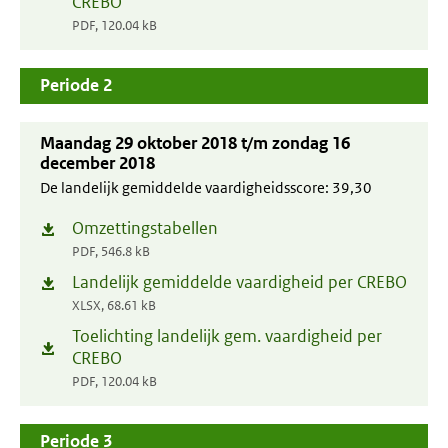
CREBO
in
venster)
PDF, 120.04 kB
nieuw
venster)
Periode 2
Maandag 29 oktober 2018 t/m zondag 16
december 2018
De landelijk gemiddelde vaardigheidsscore:
39,30
Omzettingstabellen
(opent
PDF, 546.8 kB
in
Landelijk gemiddelde vaardigheid per CREBO
(opent
nieuw
XLSX, 68.61 kB
in
venster)
Toelichting landelijk gem. vaardigheid per
(opent
nieuw
CREBO
in
venster)
PDF, 120.04 kB
nieuw
venster)
Periode 3