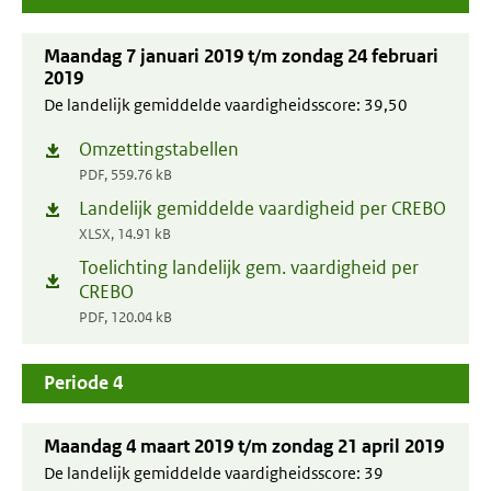
Maandag 7 januari 2019 t/m zondag 24 februari
2019
De landelijk gemiddelde vaardigheidsscore:
39,50
Omzettingstabellen
(opent
PDF, 559.76 kB
in
Landelijk gemiddelde vaardigheid per CREBO
(opent
nieuw
XLSX, 14.91 kB
in
venster)
Toelichting landelijk gem. vaardigheid per
(opent
nieuw
CREBO
in
venster)
PDF, 120.04 kB
nieuw
venster)
Periode 4
Maandag 4 maart 2019 t/m zondag 21 april 2019
De landelijk gemiddelde vaardigheidsscore:
39