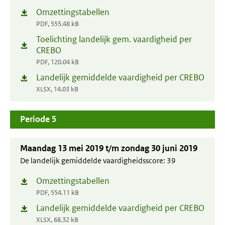
Omzettingstabellen
(opent
PDF, 555.48 kB
in
Toelichting landelijk gem. vaardigheid per
(opent
nieuw
CREBO
in
venster)
PDF, 120.04 kB
nieuw
Landelijk gemiddelde vaardigheid per CREBO
(opent
venster)
XLSX, 14.03 kB
in
nieuw
Periode 5
venster)
Maandag 13 mei 2019 t/m zondag 30 juni 2019
De landelijk gemiddelde vaardigheidsscore:
39
Omzettingstabellen
(opent
PDF, 554.11 kB
in
Landelijk gemiddelde vaardigheid per CREBO
(opent
nieuw
XLSX, 68.32 kB
in