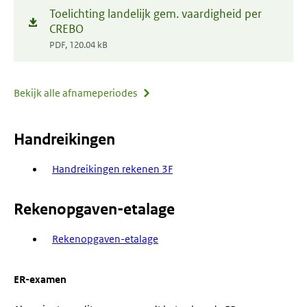
venster)
Toelichting landelijk gem. vaardigheid per
(opent
nieuw
CREBO
in
venster)
PDF, 120.04 kB
nieuw
venster)
Bekijk alle afnameperiodes
Handreikingen
Handreikingen rekenen 3F
Rekenopgaven-etalage
Rekenopgaven-etalage
ER-examen