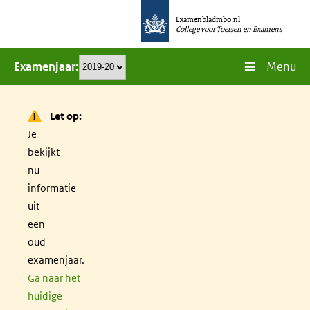
Overslaan
Examenbladmbo.nl
en
College voor Toetsen en Examens
naar
Menu
Examenjaar
de
inhoud
gaan
Let op:
Je
bekijkt
nu
informatie
uit
een
oud
examenjaar.
Ga naar het
huidige