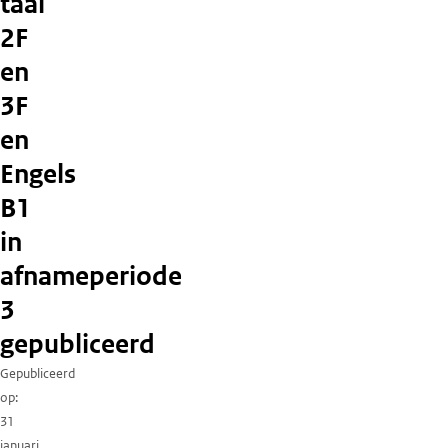
taal
2F
en
3F
en
Engels
B1
in
afnameperiode
3
gepubliceerd
Gepubliceerd
op
31
januari