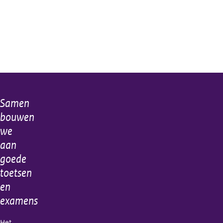
Samen
Algemene
bouwen
informatie
we
aan
goede
toetsen
en
examens
Het