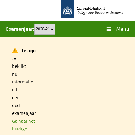
Overslaan
Examenbladmbo.nl
en
College voor Toetsen en Examens
naar
Menu
Examenjaar
de
inhoud
gaan
Let op:
Je
bekijkt
nu
informatie
uit
een
oud
examenjaar.
Ga naar het
huidige