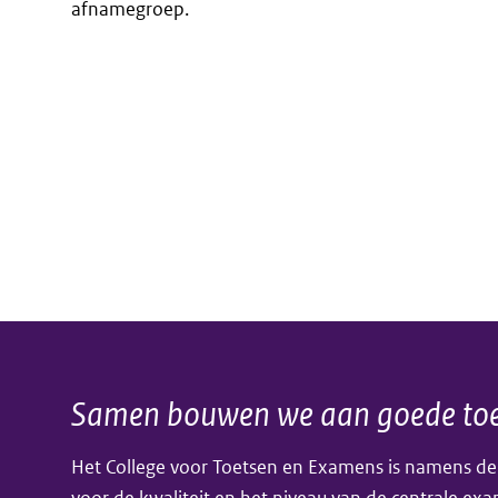
afnamegroep.
Samen bouwen we aan goede toe
Algemene
Het College voor Toetsen en Examens is namens de
informatie