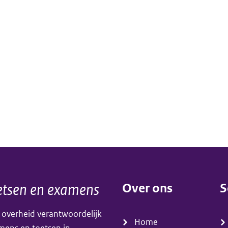
tsen en examens
Over ons
S
(menu)
(
 overheid verantwoordelijk
Home