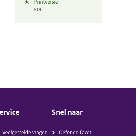
Printversie
PDF
ervice
Snel naar
menu)
(menu)
Veelgestelde vragen
Oefenen Facet