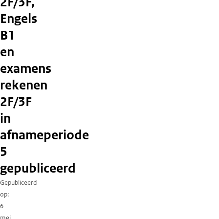
2F/3F,
Engels
B1
en
examens
rekenen
2F/3F
in
afnameperiode
5
gepubliceerd
Gepubliceerd
op
6
mei