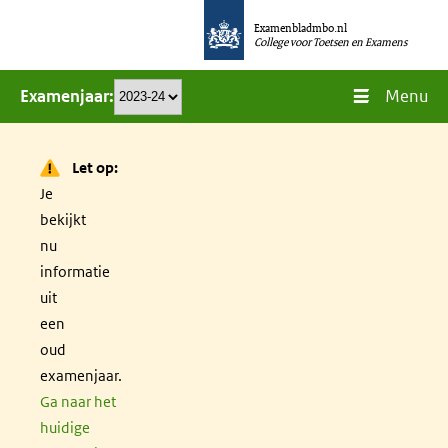
Overslaan
Examenbladmbo.nl
en
College voor Toetsen en Examens
naar
Menu
Examenjaar
de
inhoud
gaan
Let op:
Je
bekijkt
nu
informatie
uit
een
oud
examenjaar.
Ga naar het
huidige