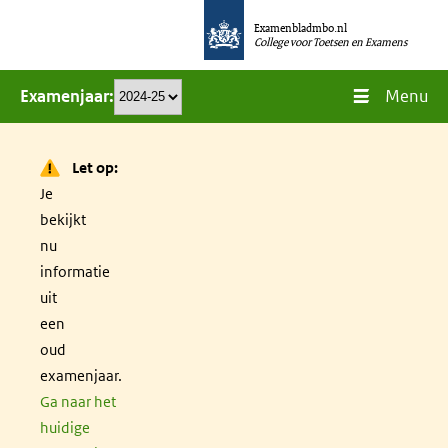
Overslaan
Examenbladmbo.nl
en
College voor Toetsen en Examens
naar
Menu
Examenjaar
de
inhoud
gaan
Let op:
Je
bekijkt
nu
informatie
uit
een
oud
examenjaar.
Ga naar het
huidige