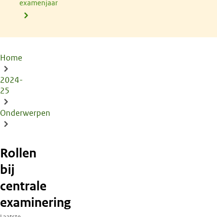
examenjaar
Home
Kruimelpad
2024-
25
Onderwerpen
Rollen
bij
centrale
examinering
Laatste