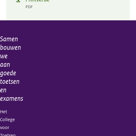
PDF
Samen
Algemene
bouwen
informatie
we
aan
goede
toetsen
en
examens
Het
College
voor
Toetsen