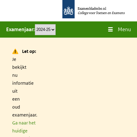
Overslaan
Examenbladmbo.nl
en
College voor Toetsen en Examens
naar
Menu
Examenjaar
de
inhoud
gaan
Let op:
Je
bekijkt
nu
informatie
uit
een
oud
examenjaar.
Ga naar het
huidige