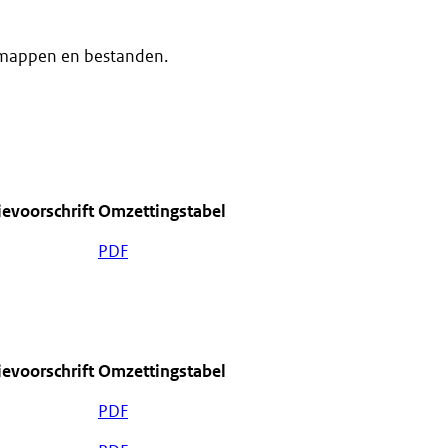
 mappen en bestanden.
ievoorschrift
Omzettingstabel
PDF
ievoorschrift
Omzettingstabel
PDF