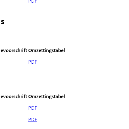
PDF
ds
ievoorschrift
Omzettingstabel
PDF
ievoorschrift
Omzettingstabel
PDF
PDF