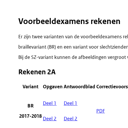
Voorbeeldexamens rekenen
Er zijn twee varianten van de voorbeeldexamens r
braillevariant (BR) en een variant voor slechtzienden
Bij de SZ-variant kunnen de afbeeldingen vergroot
Rekenen 2A
Variant
Opgaven
Antwoordblad
Correctievoors
Deel 1
Deel 1
BR
PDF
2017-2018
Deel 2
Deel 2