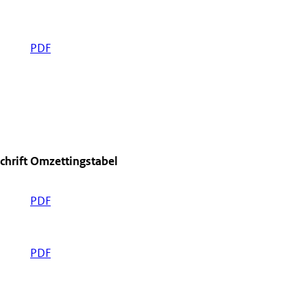
PDF
chrift
Omzettingstabel
PDF
PDF