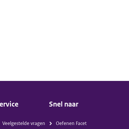
ervice
Snel naar
menu)
(menu)
Veelgestelde vragen
Oefenen Facet