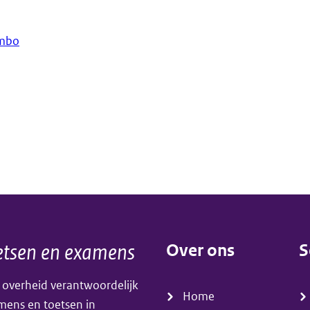
 mbo
tsen en examens
Over ons
S
(menu)
(
 overheid verantwoordelijk
Home
amens en toetsen in