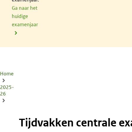
Ga naar het
huidige
examenjaar
Home
Kruimelpad
2025-
26
Tijdvakken centrale examinering mbo,