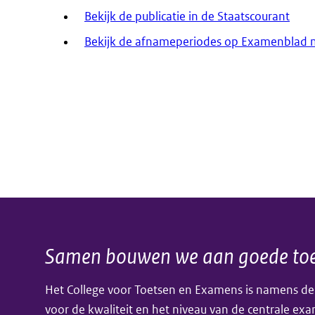
Bekijk de publicatie in de Staatscourant
Bekijk de afnameperiodes op Examenblad
Samen bouwen we aan goede toe
Algemene
Het College voor Toetsen en Examens is namens de
informatie
voor de kwaliteit en het niveau van de centrale ex