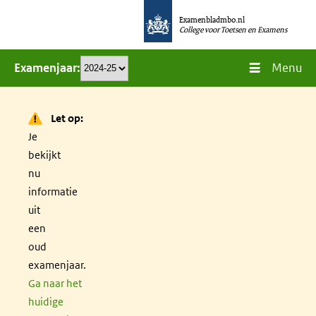
Overslaan
Examenbladmbo.nl
en
College voor Toetsen en Examens
naar
Menu
Examenjaar
de
inhoud
gaan
Let op:
Je
bekijkt
nu
informatie
uit
een
oud
examenjaar.
Ga naar het
huidige